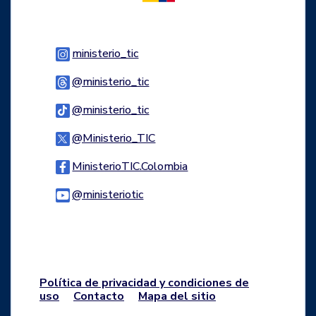
Logo Instagram
ministerio_tic
Logo Threads
@ministerio_tic
Logo Tiktok
@ministerio_tic
Logo Twitter
@Ministerio_TIC
Logo Facebook
MinisterioTIC.Colombia
Logo Youtube
@ministeriotic
Logo WhatsApp
Política de privacidad y condiciones de
uso
Contacto
Mapa del sitio