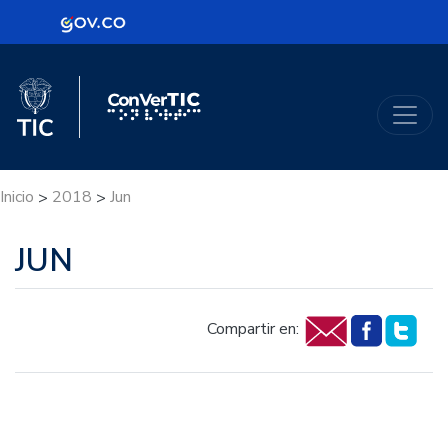
Logo Gobierno de Colombia
Logo del Ministerio TIC
ConVerTic
Inicio
2018
Jun
>
>
JUN
Compartir en: