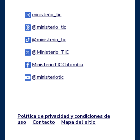
Logo Instagram
ministerio_tic
Logo Threads
@ministerio_tic
Logo Tiktok
@ministerio_tic
Logo Twitter
@Ministerio_TIC
Logo Facebook
MinisterioTIC.Colombia
Logo Youtube
@ministeriotic
Logo WhatsApp
Política de privacidad y condiciones de
uso
Contacto
Mapa del sitio