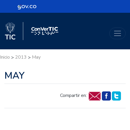
Logo Gobierno de Colombia
Logo del Ministerio TIC
ConVerTic
Inicio
2013
May
>
>
MAY
Compartir en: